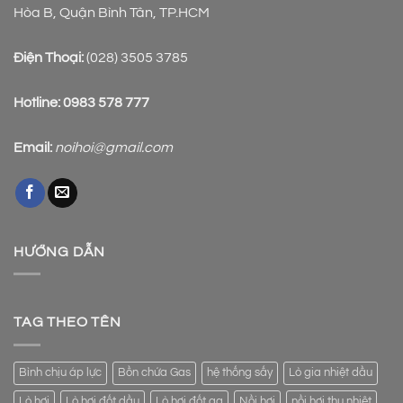
Hòa B, Quận Bình Tân, TP.HCM
Điện Thoại:
(028) 3505 3785
Hotline:
0983 578 777
Email:
noihoi@gmail.com
HƯỚNG DẪN
TAG THEO TÊN
Bình chịu áp lực
Bồn chứa Gas
hệ thống sấy
Lò gia nhiệt dầu
Lò hơi
Lò hơi đốt dầu
Lò hơi đốt ga
Nồi hơi
nồi hơi thu nhiệt