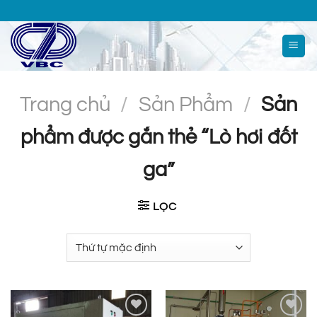
Chuyển
đến
nội
dung
Trang chủ
/
Sản Phẩm
/
Sản
phẩm được gắn thẻ “Lò hơi đốt
ga”
LỌC