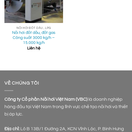
NỒI HƠI ĐỐT DẦU , LPG
Nồi hơi đốt dầu, đốt gas
Công suất 3000 kg/h –
15.000 kg/h
Liên hệ
VỀ CHÚNG TÔI
Công ty Cổ phần Nồi hơi Việt Nam (VBC)
là doanh nghiệp
hàng đầu tại Việt Nam trong lĩnh vực chế tạo nồi hơi và thiết
bị áp lực.
Địa chỉ:
Lô B 13B/1 Đường 2A, KCN Vĩnh Lộc, P. Bình Hưng