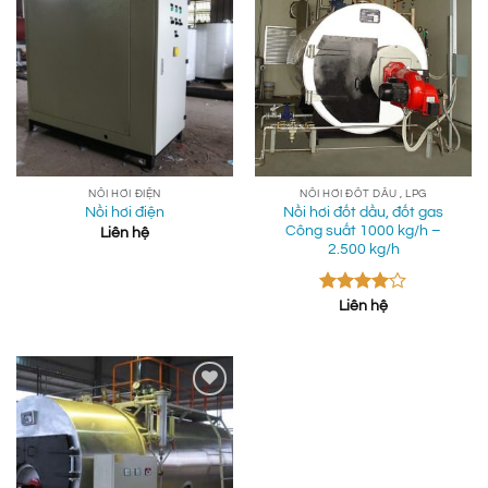
Add to
Add to
wishlist
wishlist
NỒI HƠI ĐIỆN
NỒI HƠI ĐỐT DẦU , LPG
Nồi hơi đốt dầu, đốt gas
Nồi hơi điện
Công suất 1000 kg/h –
Liên hệ
2.500 kg/h
Được
Liên hệ
xếp hạng
4.00
5
sao
Add to
wishlist