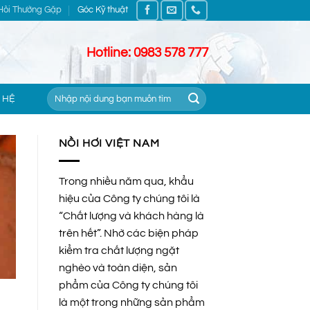
Hỏi Thường Gặp
Góc Kỹ thuật
Hotline: 0983 578 777
Tìm
 HỆ
kiếm:
NỒI HƠI VIỆT NAM
Trong nhiều năm qua, khẩu
hiệu của Công ty chúng tôi là
“Chất lượng và khách hàng là
trên hết”. Nhờ các biện pháp
kiểm tra chất lượng ngặt
nghèo và toàn diện, sản
phẩm của Công ty chúng tôi
là một trong những sản phẩm