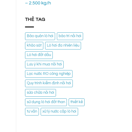
– 2.500 kg/h
THẺ TAG
Bảo quản lò hơi
bảo trì nồi hơi
khảo sát
Lò hơi đa nhiên liệu
Lò hơi đốt dầu
Lưu ý khi mua nồi hơi
Lọc nước RO công nghiệp
Quy trình kiểm định nồi hơi
sửa chữa nồi hơi
sử dụng lò hơi đốt than
thiết kế
tư vấn
xử lý nước cấp lò hơi