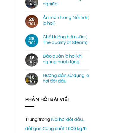
nghiệp
Th12
Ăn mòn trong Nồi hơi (
28
lò hơi )
Th12
Chất lượng hơi nước (
28
The quality of Steam)
Th12
Bảo quản lò hơi khi
16
ngừng hoạt động
Th12
Hướng dẫn sử dụng lò
16
hơi đốt dầu
Th12
PHẢN HỒI BÀI VIẾT
Trung
trong
Nồi hơi đốt dầu,
đốt gas Công suất 1000 kg/h