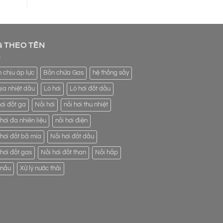
G THEO TÊN
 chịu áp lực
Bồn chứa Gas
hệ thống sấy
gia nhiệt dầu
Lò hơi
Lò hơi đốt dầu
hơi đốt ga
Nồi hơi
nồi hơi thu nhiệt
hơi đa nhiên liệu
nồi hơi điện
 hơi đốt bã mía
Nồi hơi đốt dầu
 hơi đốt gas
Nồi hơi đốt than
Nồi hấp
 nấu
Xử lý nước thải