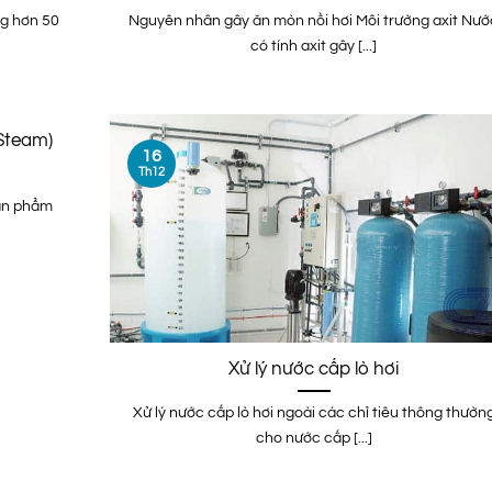
g hơn 50
Nguyên nhân gây ăn mòn nồi hơi Môi trường axit Nướ
có tính axit gây [...]
 Steam)
16
Th12
sản phẩm
Xử lý nước cấp lò hơi
Xử lý nước cấp lò hơi ngoài các chỉ tiêu thông thườn
cho nước cấp [...]