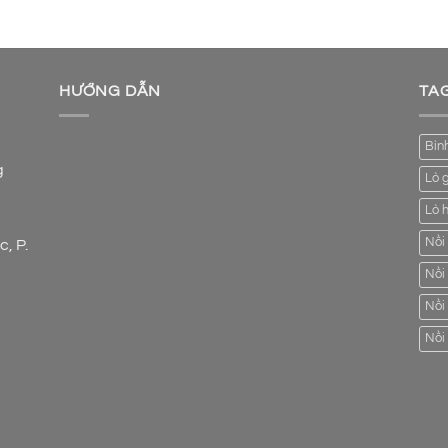
HƯỚNG DẪN
TA
Bình
g
Lò 
Lò 
Nồi 
, P.
Nồi
Nồi
Nồi