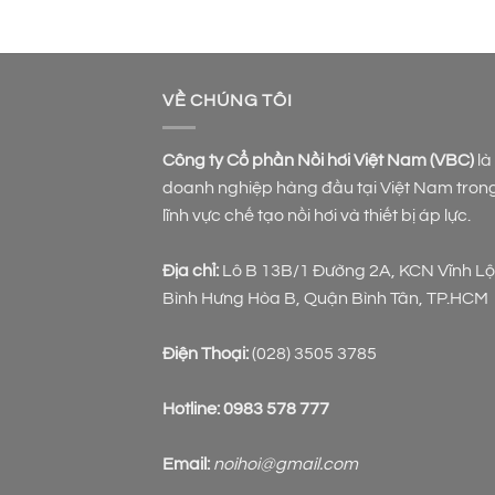
VỀ CHÚNG TÔI
Công ty Cổ phần Nồi hơi Việt Nam (VBC)
là
doanh nghiệp hàng đầu tại Việt Nam tron
lĩnh vực chế tạo nồi hơi và thiết bị áp lực.
Địa chỉ:
Lô B 13B/1 Đường 2A, KCN Vĩnh Lộc
Bình Hưng Hòa B, Quận Bình Tân, TP.HCM
Điện Thoại:
(028) 3505 3785
Hotline:
0983 578 777
Email:
noihoi@gmail.com