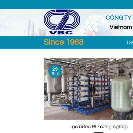
Chuyển
đến
CÔNG TY 
nội
dung
Vietnam 
Since 1968
TR
29
Th12
Lọc nước RO công nghiệp