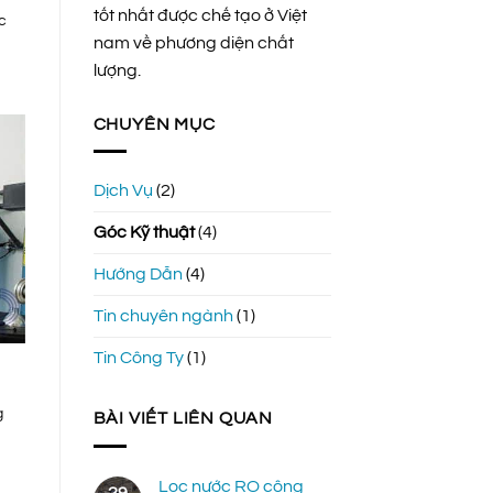
tốt nhất được chế tạo ở Việt
c
nam về phương diện chất
lượng.
CHUYÊN MỤC
Dịch Vụ
(2)
Góc Kỹ thuật
(4)
Hướng Dẫn
(4)
Tin chuyên ngành
(1)
Tin Công Ty
(1)
g
BÀI VIẾT LIÊN QUAN
Lọc nước RO công
29