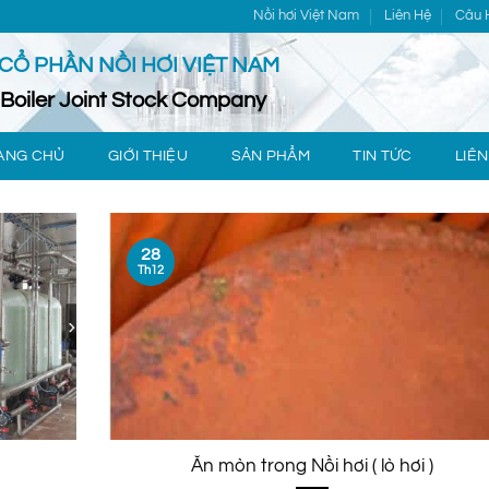
Nồi hơi Việt Nam
Liên Hệ
Câu 
CỔ PHẦN NỒI HƠI VIỆT NAM
Boiler Joint Stock Company
ANG CHỦ
GIỚI THIỆU
SẢN PHẨM
TIN TỨC
LIÊN
28
Th12
Ăn mòn trong Nồi hơi ( lò hơi )